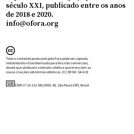
século XXI, publicado entre os anos
de 2018 e 2020.
info@ofora.org
Todo o conteúdo produzido pelo Fora pode ser copiado,
redistribuído e transformado para fins não comerciais,
desde que atribuam o devido crédito e que licenciem as
novas criações sob termos idênticos.
(CC BY-NC-SA 4.0)
CNPJ nº 14.113.581/0001-82, São Paulo (SP), Brasil