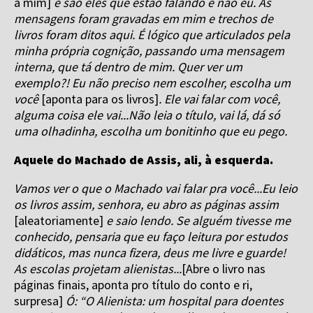
a mim]
e são eles que estão falando e não eu. As
mensagens foram gravadas em mim e trechos de
livros foram ditos aqui. É lógico que articulados pela
minha própria cognição, passando uma mensagem
interna, que tá dentro de mim. Quer ver um
exemplo?! Eu não preciso nem escolher, escolha um
você
[aponta para os livros]
. Ele vai falar com você,
alguma coisa ele vai...Não leia o título, vai lá, dá só
uma olhadinha, escolha um bonitinho que eu pego.
Aquele do Machado de Assis, ali, à esquerda.
Vamos ver o que o Machado vai falar pra você...Eu leio
os livros assim, senhora, eu abro as páginas assim
[aleatoriamente]
e saio lendo. Se alguém tivesse me
conhecido, pensaria que eu faço leitura por estudos
didáticos, mas nunca fizera, deus me livre e guarde!
As escolas projetam alienistas...
[Abre o livro nas
páginas finais, aponta pro título do conto e ri,
surpresa]
Ó: “O Alienista: um hospital para doentes