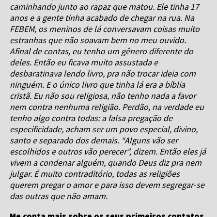
caminhando junto ao rapaz que matou. Ele tinha 17
anos e a gente tinha acabado de chegar na rua. Na
FEBEM, os meninos de lá conversavam coisas muito
estranhas que não soavam bem no meu ouvido.
Afinal de contas, eu tenho um gênero diferente do
deles. Então eu ficava muito assustada e
desbaratinava lendo livro, pra não trocar ideia com
ninguém. E o único livro que tinha lá era a bíblia
cristã. Eu não sou religiosa, não tenho nada a favor
nem contra nenhuma religião. Perdão, na verdade eu
tenho algo contra todas: a falsa pregação de
especificidade, acham ser um povo especial, divino,
santo e separado dos demais. “Alguns vão ser
escolhidos e outros vão perecer”, dizem. Então eles já
vivem a condenar alguém, quando Deus diz pra nem
julgar. É muito contraditório, todas as religiões
querem pregar o amor e para isso devem segregar-se
das outras que não amam.
Me conta mais sobre os seus primeiros contatos