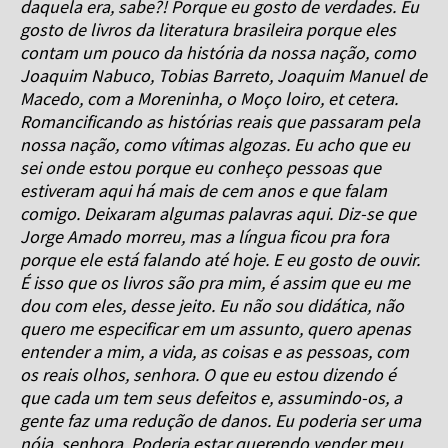
daquela era, sabe?! Porque eu gosto de verdades. Eu
gosto de livros da literatura brasileira porque eles
contam um pouco da história da nossa nação, como
Joaquim Nabuco, Tobias Barreto, Joaquim Manuel de
Macedo, com a Moreninha, o Moço loiro, et cetera.
Romancificando as histórias reais que passaram pela
nossa nação, como vítimas algozas. Eu acho que eu
sei onde estou porque eu conheço pessoas que
estiveram aqui há mais de cem anos e que falam
comigo. Deixaram algumas palavras aqui. Diz-se que
Jorge Amado morreu, mas a língua ficou pra fora
porque ele está falando até hoje. E eu gosto de ouvir.
É isso que os livros são pra mim, é assim que eu me
dou com eles, desse jeito. Eu não sou didática, não
quero me especificar em um assunto, quero apenas
entender a mim, a vida, as coisas e as pessoas, com
os reais olhos, senhora. O que eu estou dizendo é
que cada um tem seus defeitos e, assumindo-os, a
gente faz uma redução de danos. Eu poderia ser uma
nóia, senhora. Poderia estar querendo vender meu