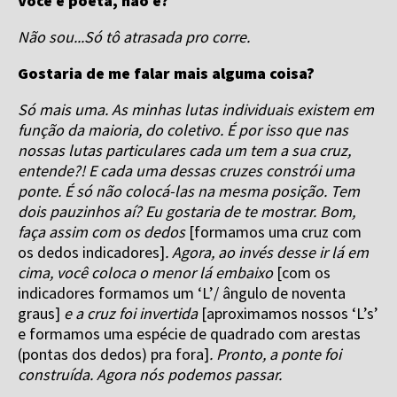
Você é poeta, não é?
Não sou...Só tô atrasada pro corre.
Gostaria de me falar mais alguma coisa?
Só mais uma. As minhas lutas individuais existem em
função da maioria, do coletivo. É por isso que nas
nossas lutas particulares cada um tem a sua cruz,
entende?! E cada uma dessas cruzes constrói uma
ponte. É só não colocá-las na mesma posição. Tem
dois pauzinhos aí? Eu gostaria de te mostrar. Bom,
faça assim com os dedos
[formamos uma cruz com
os dedos indicadores]
. Agora, ao invés desse ir lá em
cima, você coloca o menor lá embaixo
[com os
indicadores formamos um ‘L’/ ângulo de noventa
graus]
e a cruz foi invertida
[aproximamos nossos ‘L’s’
e formamos uma espécie de quadrado com arestas
(pontas dos dedos) pra fora]
. Pronto, a ponte foi
construída. Agora nós podemos passar.